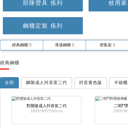
部隊營具 係列
校用家
鋼櫃定製 係列
經典鋼櫃
薄邊鋼櫃
密集架
經典鋼櫃
全部
鋼製成人抖音富二代
抖音黄色版
卡箱櫃
對開玻成人抖音富二代
二明鬥
1800*900*390mm
1800*9