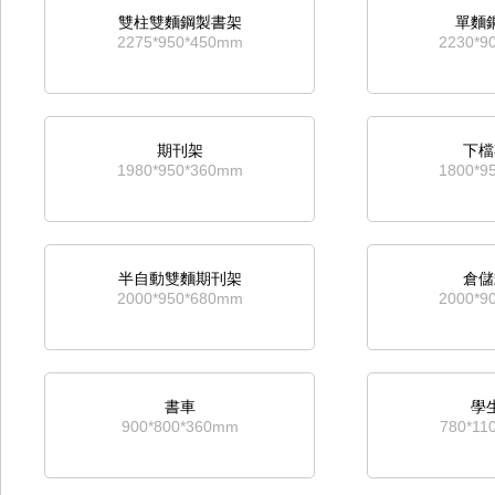
雙柱雙麵鋼製書架
單麵
2275*950*450mm
2230*9
期刊架
下檔
1980*950*360mm
1800*9
半自動雙麵期刊架
倉儲
2000*950*680mm
2000*9
書車
學
900*800*360mm
780*11