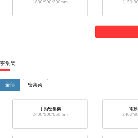
1800*900*390mm
1150*9
十二鬥櫃
三門
1570*750*400mm
1800*9
密集架
對開通玻矮櫃
四
1130*900*390mm
690*8
全部
密集架
手動密集架
電動
2400*900*560mm
2400*9