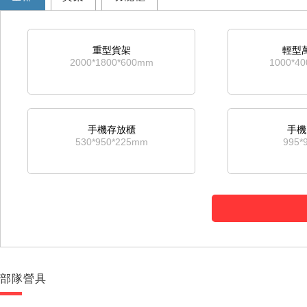
重型貨架
輕型
2000*1800*600mm
1000*4
手機存放櫃
手機
530*950*225mm
995*
部隊營具