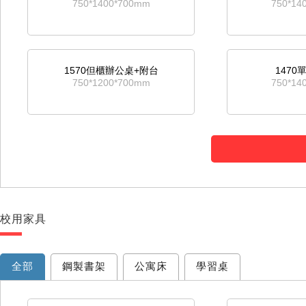
750*1400*700mm
750*14
1570但櫃辦公桌+附台
147
750*1200*700mm
750*14
校用家具
全部
鋼製書架
公寓床
學習桌