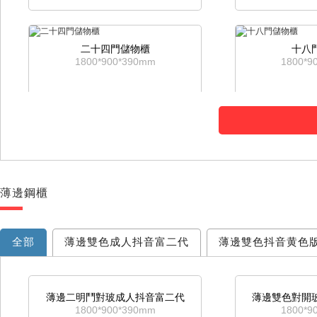
二十四門儲物櫃
十八
1800*900*390mm
1800*9
薄邊鋼櫃
四抽資料櫃
三抽
1315*900*460mm
1015*9
全部
薄邊雙色成人抖音富二代
薄邊雙色抖音黄色
三抽卡箱
二
薄邊二明鬥對玻成人抖音富二代
薄邊雙色對開
1015*460*600mm
716*4
1800*900*390mm
1800*9