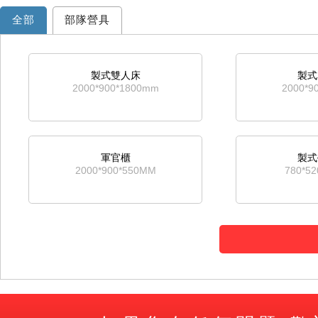
全部
部隊營具
製式雙人床
製式
2000*900*1800mm
2000*9
軍官櫃
製式
2000*900*550MM
780*5