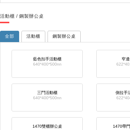
活動櫃 / 鋼製辦公桌
全部
活動櫃
鋼製辦公桌
藍色扣手活動櫃
窄邊
640*400*500nn
622*4
三鬥活動櫃
側拉手
640*400*500nn
622*4
1470雙櫃辦公桌
1470