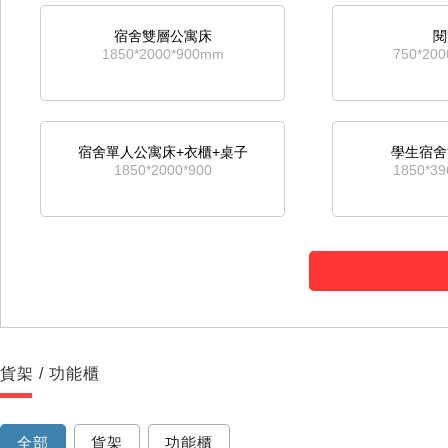
宿舍雙層公寓床
閱
1850*2000*900mm
750*20
宿舍單人公寓床+衣櫃+桌子
學生宿舍
1850*2000*900
1850*3
宿舍上下床
雙層
1850*2000*900mm
1850*2
貨架 / 功能櫃
單人公寓床+帶鞋櫃
單
750*1900*900mm
750*19
全部
貨架
功能櫃