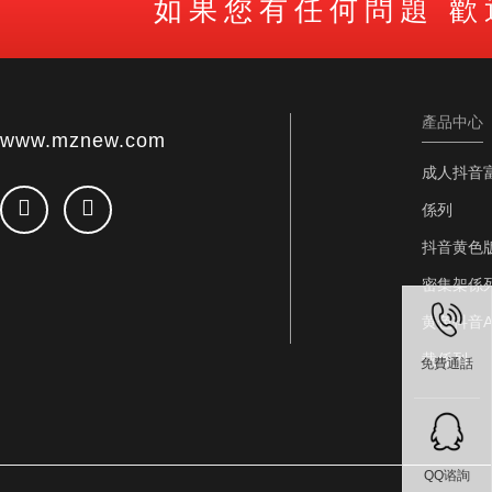
如果您有任何問題 
產品中心
www.mznew.com
成人抖音
係列
抖音黄色
密集架係
黄色抖音A
载係列
免費通話
QQ谘詢